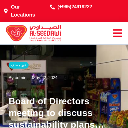
Our
(+965)24919222
Locations
غير مصنف
By admin
May 22, 2024
Board of Directors
meeting to discuss
sustainability plans…